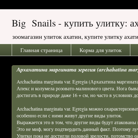
Big Snails - купить улитку: 
зоомагазин улиток ахатин, купите улитку ах
Главная страница
Корма для улиток
Архахатина маргината эгрегия (archahatina marg
Archachatina marginata var. Egregia (Архахатина маргинат
Апекс и колумела розовато-малинового цвета. Нога быва
достигать в природе даже 16 + см, но часто в условиях 
Archachatina marginata var. Egregia можно охарактеризов
особенно если с ними живут другие виды улиток.
Выражается это в том, что другие виды будут атакованы
Это не миф, могу подтвердить данный факт. Поэтому луч
Улитки пока не достигли половой зрелости, потомство ож