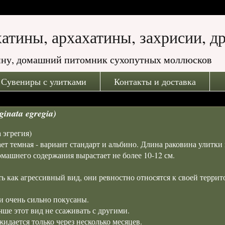
ахатины, архахатины, захрисии, д
атину, домашний питомник сухопутных моллюсков
Сувениры с улитками
Контакты и доставка
inata egregia)
а эгрегия)
ет темная - вариант стандарт и альбино. Длина раковина улитки
домашнего содержания вырастает не более 10-12 см.
ать как агрессивный вид, они ревностно относятся к своей террит
 и очень сильно покусаны.
ше этот вид не ссаживать с другими.
идается только через несколько месяцев.