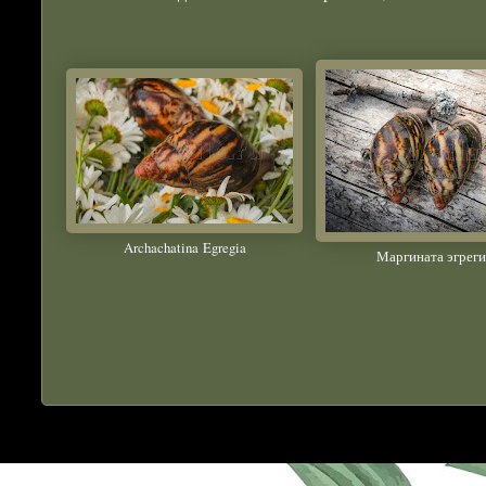
Archachatina
Egregia
Маргината эгреги