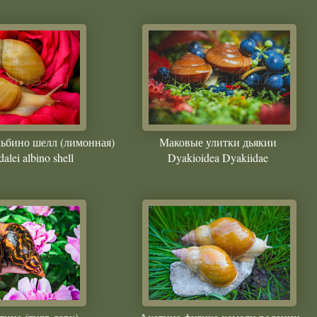
льбино шелл (лимонная)
Маковые улитки дьякии
dalei albino shell
Dyakioidea Dyakiidae