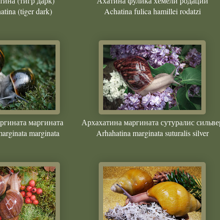
тина (тигр дарк)
Ахатина фулика хемели родации
atina (tiger dark)
Achatina fulica hamillei rodatzi
ргината маргината
Архахатина маргината сутуралис сильве
arginata marginata
Arhahatina marginata suturalis silver