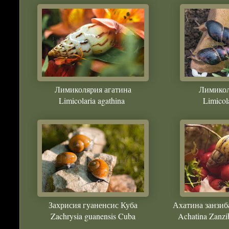
Лимиколярия агатина
Лимикол
Limicolaria agathina
Limicola
Захрисия гуаненсис Куба
Ахатина занзиб
Zachrysia guanensis Cuba
Achatina Zanzi