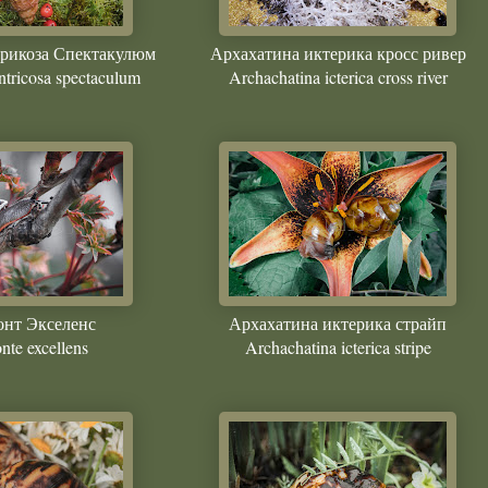
трикоза Спектакулюм
Архахатина иктерика кросс ривер
ntricosa spectaculum
Archachatina icterica cross river
онт Экселенс
Архахатина иктерика страйп
nte excellens
Archachatina icterica stripe