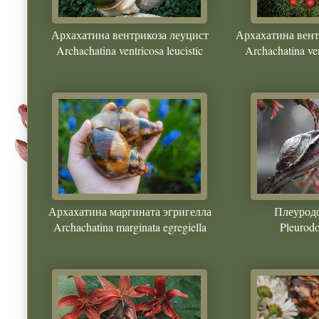
Архахатина вентрикоза леуцист
Архахатина вен
Archachatina ventricosa leucistic
Archachatina ve
Архахатина маргината эгригелла
Плеурод
Archachatina marginata egregiella
Pleurodo