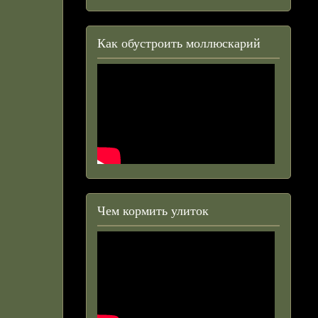
Как обустроить моллюскарий
Чем кормить улиток