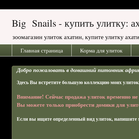
Big Snails - купить улитку: 
зоомагазин улиток ахатин, купите улитку ах
Главная страница
Корма для улиток
Добро пожаловать в домашний питомник африк
Здесь Вы встретите большую коллекцию моих улиток
Внимание! Сейчас продажа улиток временно не
Вы можете только приобрести домики для улит
Если вы ищите определенный вид улиток, напишите мн