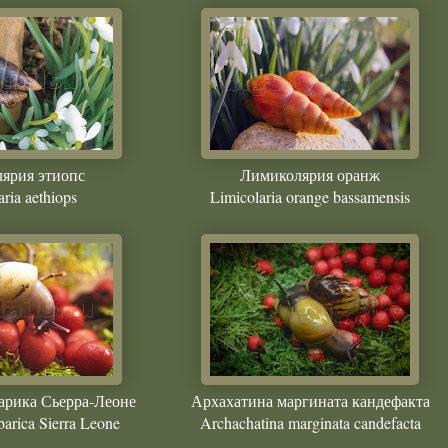
ярия этиопс
Лимиколярия оранж
ria aethiops
Limicolaria orange bassamensis
арика Сьерра-Леоне
Архахатина маргината кандефакта
barica Sierra Leone
Archachatina marginata candefacta