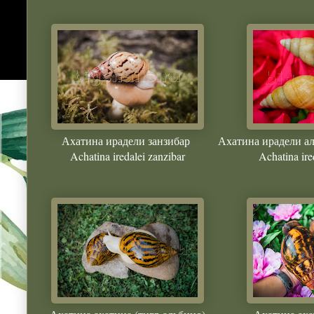
Ахатина ирадели занзибар
Ахатина ирадели а
Achatina iredalei zanzibar
Achatina ire