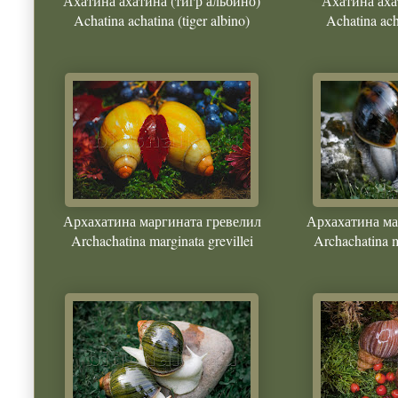
Ахатина ахатина (тигр альбино)
Ахатина аха
Achatina achatina (tiger albino)
Achatina ach
Архахатина маргината гревелил
Архахатина ма
Archachatina marginata grevillei
Archachatina m