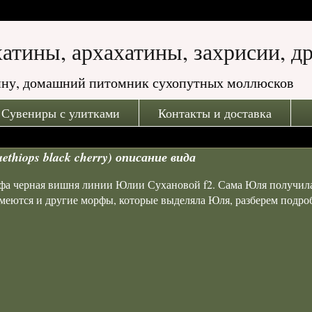
ахатины, архахатины, захрисии, д
атину, домашний питомник сухопутных моллюсков
Сувениры с улитками
Контакты и доставка
thiops black cherry) описание вида
рфа черная вишня линии Юлии Сухановой f2. Сама Юля получил
меются и другие морфы, которые выделяла Юля, разберем подро