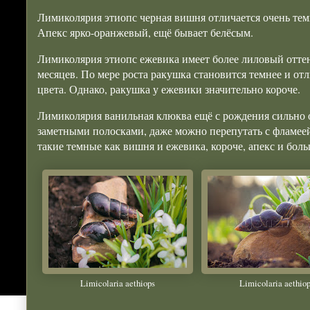
Лимиколярия этиопс черная вишня отличается очень те
Апекс ярко-оранжевый, ещё бывает белёсым.
Лимиколярия этиопс ежевика имеет более лиловый оттен
месяцев. По мере роста ракушка становится темнее и от
цвета. Однако, ракушка у ежевики значительно короче.
Лимиколярия ванильная клюква ещё с рождения сильно о
заметными полосками, даже можно перепутать с фламеей
такие темные как вишня и ежевика, короче, апекс и бол
Limicolaria aethiops
Limicolaria aethio