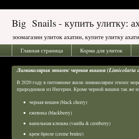
Big Snails - купить улитку: 
зоомагазин улиток ахатин, купите улитку ах
Главная страница
Корма для улиток
Лимиколярия этиопс черная вишня (Limicolaria ae
В 2020 году в питомнике жили лимиколярии этиопс мо
природников из Нигерии. Кроме черной вишни так же и
черная вишня (black cherry)
ежевика (blackberry)
ванильная клюква (vanilla & crenberry)
крем брюле (creme brulee)