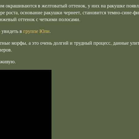
м окрашиваются в желтоватый оттенок, у них на ракушке появ
ре роста, основание ракушки чернеет, становится темно-сине-фи
анжевый оттенок с четкими полосами.
 увидеть в
группе Юли
.
тные морфы, а это очень долгий и трудный процесс, данные ули
перов.
 живую.