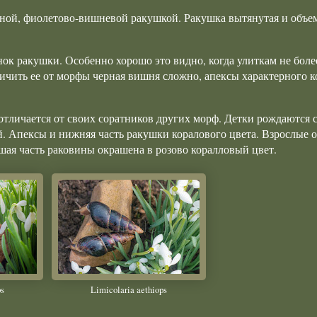
мной, фиолетово-вишневой ракушкой. Ракушка вытянутая и объе
ок ракушки. Особенно хорошо это видно, когда улиткам не боле
личить ее от морфы черная вишня сложно, апексы характерного 
тличается от своих соратников других морф. Детки рождаются 
. Апексы и нижняя часть ракушки коралового цвета. Взрослые о
ьшая часть раковины окрашена в розово коралловый цвет.
ps
Limicolaria aethiops