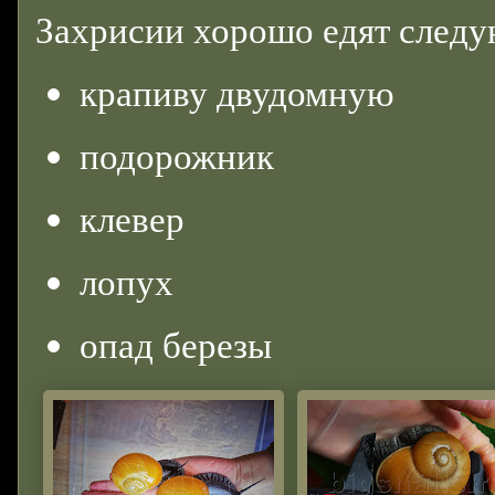
Захрисии хорошо едят след
крапиву двудомную
подорожник
клевер
лопух
опад березы