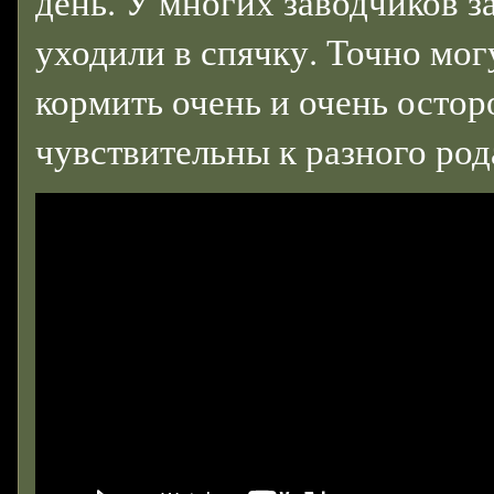
день. У многих заводчиков з
уходили в спячку. Точно мог
кормить очень и очень осторо
чувствительны к разного род