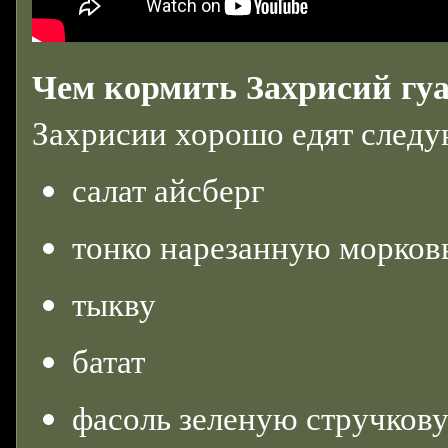
Чем кормить Захрисий гу
Захрисии хорошо едят след
салат айсберг
тонко нарезанную морков
тыкву
батат
фасоль зеленую стручков